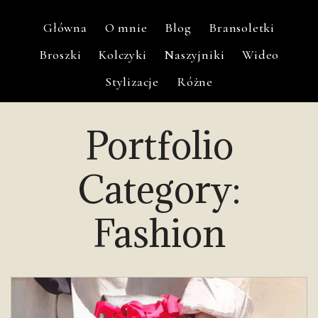
Główna
O mnie
Blog
Bransoletki
Broszki
Kolczyki
Naszyjniki
Wideo
Stylizacje
Różne
Portfolio
Category:
Fashion