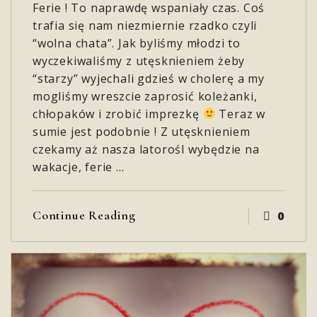
Ferie ! To naprawdę wspaniały czas. Coś
trafia się nam niezmiernie rzadko czyli
“wolna chata”. Jak byliśmy młodzi to
wyczekiwaliśmy z utęsknieniem żeby
“starzy” wyjechali gdzieś w cholerę a my
mogliśmy wreszcie zaprosić koleżanki,
chłopaków i zrobić imprezkę
Teraz w
sumie jest podobnie ! Z utęsknieniem
czekamy aż nasza latorośl wybędzie na
wakacje, ferie …
Continue Reading
0