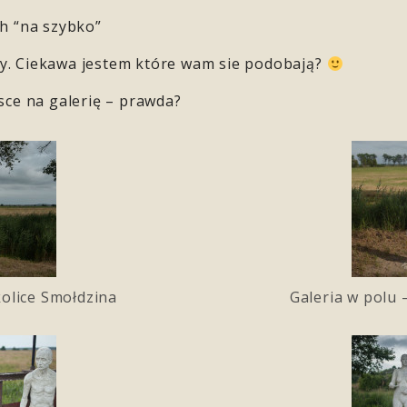
ch “na szybko”
y. Ciekawa jestem które wam sie podobają?
sce na galerię – prawda?
kolice Smołdzina
Galeria w polu 