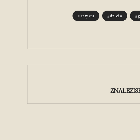
artysta
dzieło
g
ZNALEZIS