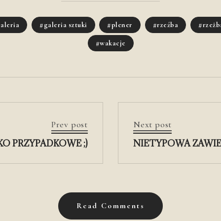
aleria
galeria sztuki
plener
rzeźba
rzeżb
wakacje
Prev post
Next post
KO PRZYPADKOWE ;)
NIETYPOWA ZAWIESZ
Read Comments