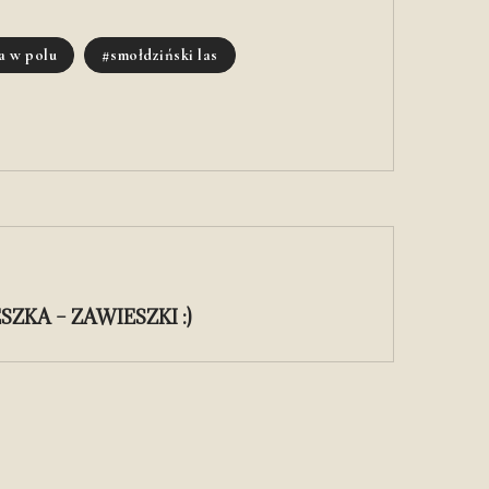
a w polu
smołdziński las
KA – ZAWIESZKI :)