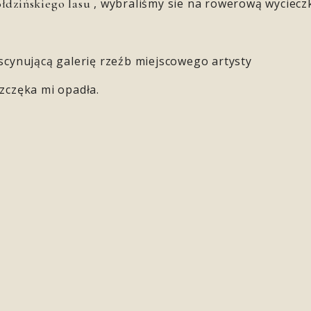
łdzińskiego lasu
, wybraliśmy sie na rowerową wyciecz
ascynującą galerię rzeźb miejscowego artysty
zczęka mi opadła.