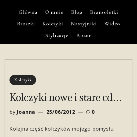
Główna
O mnie
Blog
Bransoletki
Broszki
Kolczyki
Naszyjniki
Wideo
Stylizacje
Różne
Kolczyki
Kolczyki nowe i stare cd…
by
Joanna
25/06/2012
0
Kolejna część kolczyków mojego pomysłu.