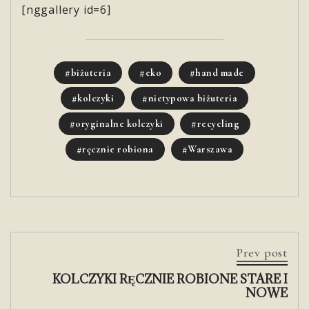
[nggallery id=6]
biżuteria
eko
hand made
kolczyki
nietypowa biżuteria
oryginalne kolczyki
recycling
ręcznie robiona
Warszawa
Prev post
KOLCZYKI RĘCZNIE ROBIONE STARE I
NOWE