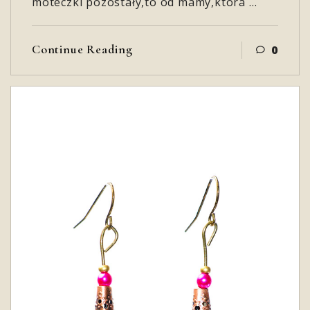
moteczki pozostały,to od mamy,która …
Continue Reading
0