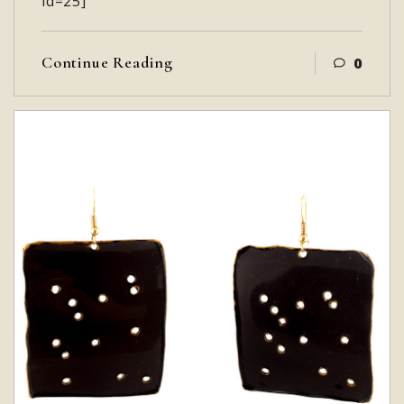
id=25]
Continue Reading
0