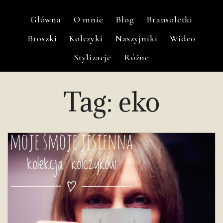
Główna
O mnie
Blog
Bransoletki
Broszki
Kolczyki
Naszyjniki
Wideo
Stylizacje
Różne
Tag:
eko