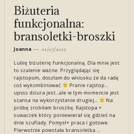
Biżuteria
funkcjonalna:
bransoletki-broszki
Joanna
01/07/2012
Lubię biżuterię funkcjonalną. Dla mnie jest
to szalenie ważne. Przyglądając się
rajstopom, doszłam do wniosku że da radę
coś wykombinować
Pranie rajstop…
upsss dziura jest…ale w tym momencie jest
szansa na wykorzystanie drugiej…
Na
próbę zrobiłam broszkę. Rajstopa +
suwaczek który poniewierał się gdzieś na
dnie szuflady. Pomysł+ praca i gotowe.
Pierwotnie powstała bransoletka …