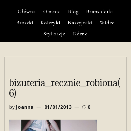
Główna
O mnie
Blog
Bransoletki
Broszki
Kolczyki
Naszyjniki
Wideo
Stylizacje
Różne
bizuteria_recznie_robiona(
6)
by
Joanna
01/01/2013
0