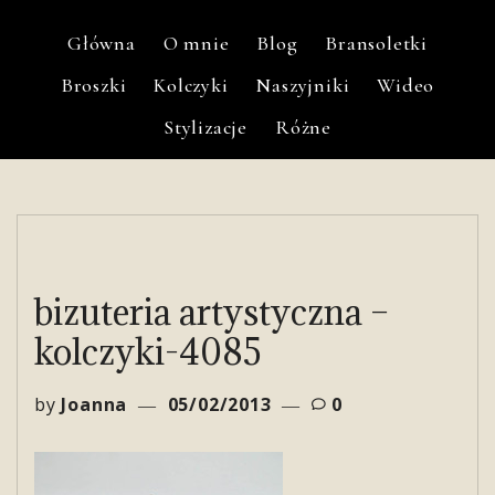
Główna
O mnie
Blog
Bransoletki
Broszki
Kolczyki
Naszyjniki
Wideo
Stylizacje
Różne
bizuteria artystyczna –
kolczyki-4085
by
Joanna
05/02/2013
0