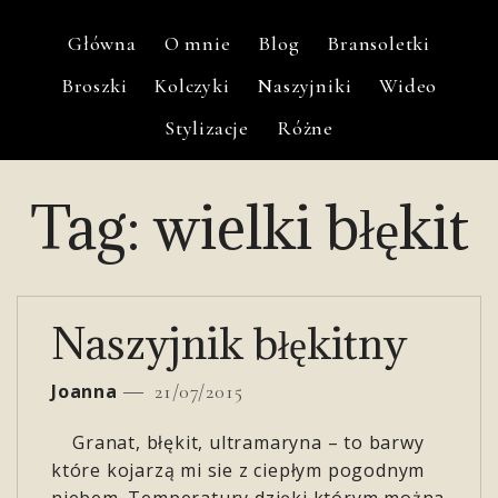
Główna
O mnie
Blog
Bransoletki
Broszki
Kolczyki
Naszyjniki
Wideo
Stylizacje
Różne
Tag:
wielki błękit
Naszyjnik błękitny
Joanna
21/07/2015
Granat, błękit, ultramaryna – to barwy
które kojarzą mi sie z ciepłym pogodnym