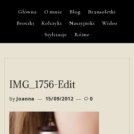
Główna
O mnie
Blog
Bransoletki
Broszki
Kolczyki
Naszyjniki
Wideo
Stylizacje
Różne
IMG_1756-Edit
by
Joanna
15/09/2012
0