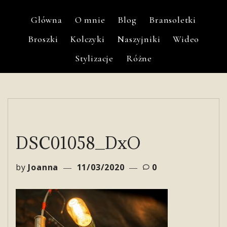
Główna
O mnie
Blog
Bransoletki
Broszki
Kolczyki
Naszyjniki
Wideo
Stylizacje
Różne
DSC01058_DxO
by
Joanna
11/03/2020
0