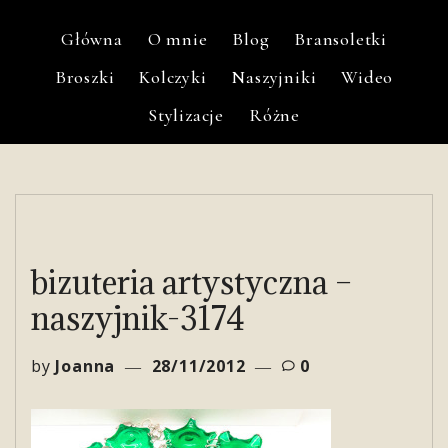
Główna
O mnie
Blog
Bransoletki
Broszki
Kolczyki
Naszyjniki
Wideo
Stylizacje
Różne
bizuteria artystyczna –
naszyjnik-3174
by
Joanna
28/11/2012
0