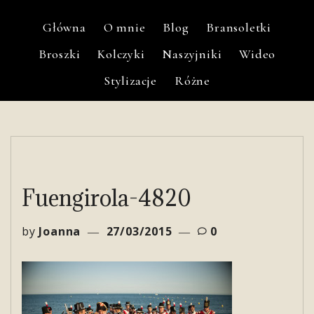
Główna
O mnie
Blog
Bransoletki
Broszki
Kolczyki
Naszyjniki
Wideo
Stylizacje
Różne
Fuengirola-4820
by
Joanna
27/03/2015
0