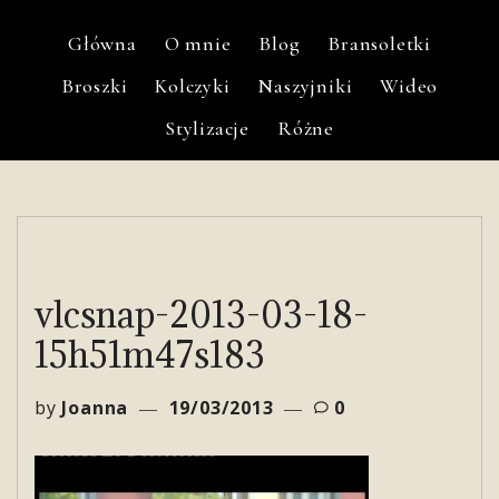
Główna
O mnie
Blog
Bransoletki
Broszki
Kolczyki
Naszyjniki
Wideo
Stylizacje
Różne
vlcsnap-2013-03-18-
15h51m47s183
by
Joanna
19/03/2013
0