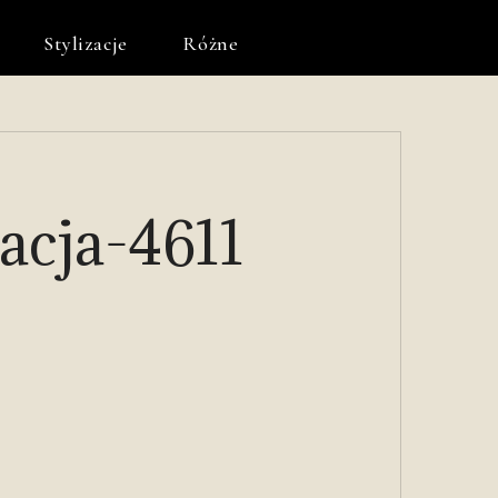
Stylizacje
Różne
zacja-4611