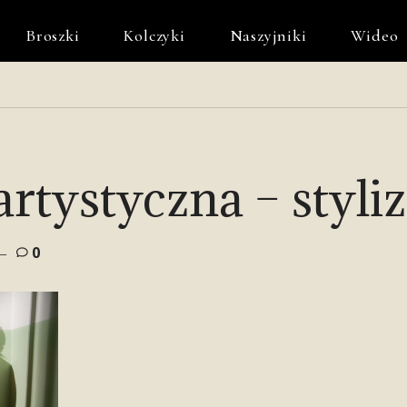
Broszki
Kolczyki
Naszyjniki
Wideo
artystyczna – styli
0